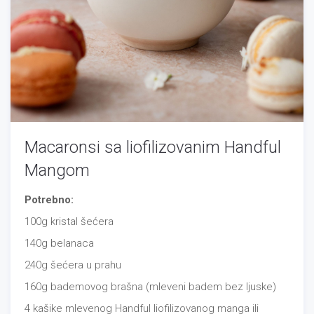
Macaronsi sa liofilizovanim Handful
Mangom
Potrebno:
100g kristal šećera
140g belanaca
240g šećera u prahu
160g bademovog brašna (mleveni badem bez ljuske)
4 kašike mlevenog Handful liofilizovanog manga ili