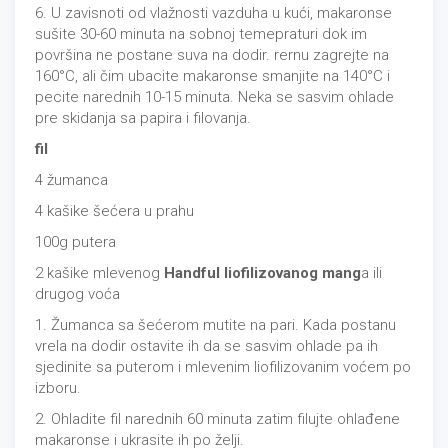
6. U zavisnoti od vlažnosti vazduha u kući, makaronse
sušite 30-60 minuta na sobnoj temepraturi dok im
površina ne postane suva na dodir. rernu zagrejte na
160°C, ali čim ubacite makaronse smanjite na 140°C i
pecite narednih 10-15 minuta. Neka se sasvim ohlade
pre skidanja sa papira i filovanja.
fil
4 žumanca
4 kašike šećera u prahu
100g putera
2 kašike mlevenog
Handful liofilizovanog mang
a ili
drugog voća
1. Žumanca sa šećerom mutite na pari. Kada postanu
vrela na dodir ostavite ih da se sasvim ohlade pa ih
sjedinite sa puterom i mlevenim liofilizovanim voćem po
izboru.
2. Ohladite fil narednih 60 minuta zatim filujte ohlađene
makaronse i ukrasite ih po želji.