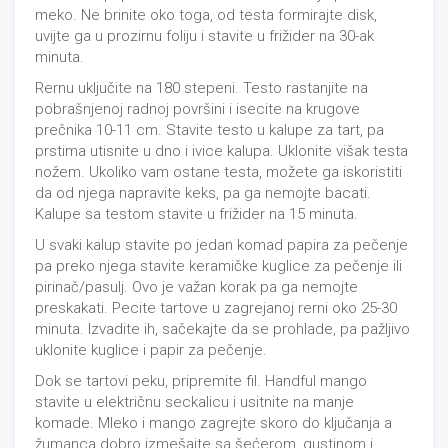
meko. Ne brinite oko toga, od testa formirajte disk,
uvijte ga u prozirnu foliju i stavite u frižider na 30-ak
minuta.
Rernu uključite na 180 stepeni. Testo rastanjite na
pobrašnjenoj radnoj površini i isecite na krugove
prečnika 10-11 cm. Stavite testo u kalupe za tart, pa
prstima utisnite u dno i ivice kalupa. Uklonite višak testa
nožem. Ukoliko vam ostane testa, možete ga iskoristiti
da od njega napravite keks, pa ga nemojte bacati.
Kalupe sa testom stavite u frižider na 15 minuta.
U svaki kalup stavite po jedan komad papira za pečenje
pa preko njega stavite keramičke kuglice za pečenje ili
pirinač/pasulj. Ovo je važan korak pa ga nemojte
preskakati. Pecite tartove u zagrejanoj rerni oko 25-30
minuta. Izvadite ih, sačekajte da se prohlade, pa pažljivo
uklonite kuglice i papir za pečenje.
Dok se tartovi peku, pripremite fil. Handful mango
stavite u električnu seckalicu i usitnite na manje
komade. Mleko i mango zagrejte skoro do ključanja a
žumanca dobro izmešajte sa šećerom, gustinom i