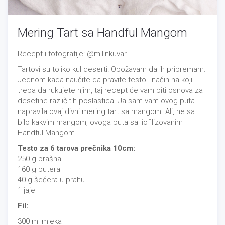
Mering Tart sa Handful Mangom
Recept i fotografije: @milinkuvar
Tartovi su toliko kul deserti! Obožavam da ih pripremam.
Jednom kada naučite da pravite testo i način na koji
treba da rukujete njim, taj recept će vam biti osnova za
desetine različitih poslastica. Ja sam vam ovog puta
napravila ovaj divni mering tart sa mangom. Ali, ne sa
bilo kakvim mangom, ovoga puta sa liofilizovanim
Handful Mangom.
Testo za 6 tarova prečnika 10cm:
250 g brašna
160 g putera
40 g šećera u prahu
1 jaje
Fil:
300 ml mleka