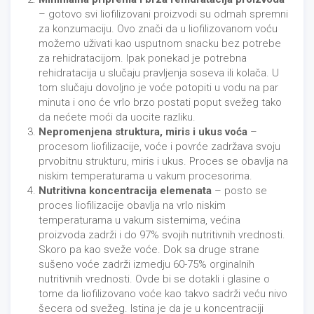
– gotovo svi liofilizovani proizvodi su odmah spremni
za konzumaciju. Ovo znači da u liofilizovanom voću
možemo uživati kao usputnom snacku bez potrebe
za rehidratacijom. Ipak ponekad je potrebna
rehidratacija u slučaju pravljenja soseva ili kolača. U
tom slučaju dovoljno je voće potopiti u vodu na par
minuta i ono će vrlo brzo postati poput svežeg tako
da nećete moći da uocite razliku.
Nepromenjena struktura, miris i ukus voća
–
procesom liofilizacije, voće i povrće zadržava svoju
prvobitnu strukturu, miris i ukus. Proces se obavlja na
niskim temperaturama u vakum procesorima.
Nutritivna koncentracija elemenata
– posto se
proces liofilizacije obavlja na vrlo niskim
temperaturama u vakum sistemima, većina
proizvoda zadrži i do 97% svojih nutritivnih vrednosti.
Skoro pa kao sveže voće. Dok sa druge strane
sušeno voće zadrži izmedju 60-75% orginalnih
nutritivnih vrednosti. Ovde bi se dotakli i glasine o
tome da liofilizovano voće kao takvo sadrži veću nivo
šecera od svežeg. Istina je da je u koncentraciji