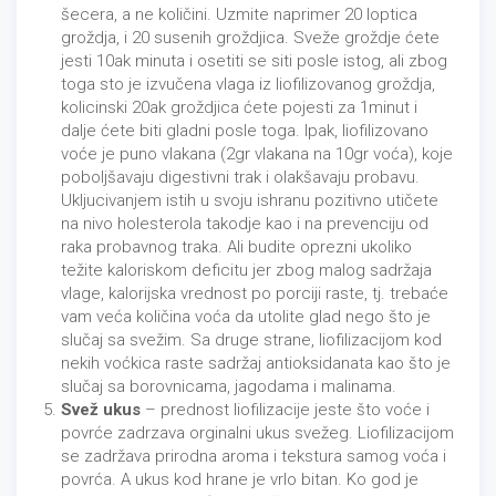
šecera, a ne količini. Uzmite naprimer 20 loptica
groždja, i 20 susenih groždjica. Sveže groždje ćete
jesti 10ak minuta i osetiti se siti posle istog, ali zbog
toga sto je izvučena vlaga iz liofilizovanog groždja,
kolicinski 20ak groždjica ćete pojesti za 1minut i
dalje ćete biti gladni posle toga. Ipak, liofilizovano
voće je puno vlakana (2gr vlakana na 10gr voća), koje
poboljšavaju digestivni trak i olakšavaju probavu.
Ukljucivanjem istih u svoju ishranu pozitivno utičete
na nivo holesterola takodje kao i na prevenciju od
raka probavnog traka. Ali budite oprezni ukoliko
težite kaloriskom deficitu jer zbog malog sadržaja
vlage, kalorijska vrednost po porciji raste, tj. trebaće
vam veća količina voća da utolite glad nego što je
slučaj sa svežim. Sa druge strane, liofilizacijom kod
nekih voćkica raste sadržaj antioksidanata kao što je
slučaj sa borovnicama, jagodama i malinama.
Svež ukus
– prednost liofilizacije jeste što voće i
povrće zadrzava orginalni ukus svežeg. Liofilizacijom
se zadržava prirodna aroma i tekstura samog voća i
povrća. A ukus kod hrane je vrlo bitan. Ko god je