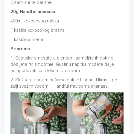
2 zamrznute banane
20g Handful ananasa
400ml kokosovog mleka
1 kašika kokosovog brašna
1 kašičica meda
Priprema
:
1. Sastojke smestite u blender i sameljite ih dok ne
dobijete fin smoothie. Gustinu napitka možete dalje
prilagođavati sa mlekom po izboru.
2. Služite u visokim čašama dok je hladno. Ukrasiti po
želji svežim vocem ili Handful mrvicama ananasa.