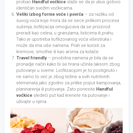
probao
Handful voćkice
slaže se da je ukus gotovo
identičan svežim voćkicama.
Veliki izbog forme voće i povrća
– za razliku od
suvog voća koje mora da se sece prilikom procesa
sušenja, liofilizacija omogucava da se proizvod
preradi kao celina, u granulama, listicima ili prahu.
Tako je upotreba liofilizovanog voća višestruka i
može da ima više namena. Prah se koristi za
kremove, smothie ili kao aroma za kolače.
Travel friendly
– prvobitna namena je bila da se
pronadje način kako bi se hrana učinila laksom zbog
putovanje u svemir. Liofilizacijom je to postignuto i
ne samo to već je zbog težine a svih nutritivnih
elemenata jako zgodno za prilike poput kampovanja,
planinarenja ili putovanja. Zato ponesite
Handful
voćkice
sledeći put kad krenete na putovanje i
uživajte u njima.