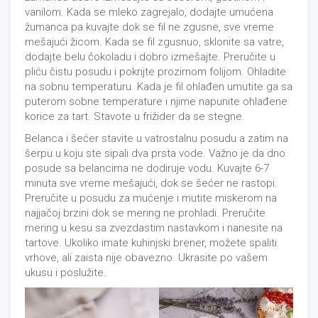
vanilom. Kada se mleko zagrejalo, dodajte umućena
žumanca pa kuvajte dok se fil ne zgusne, sve vreme
mešajući žicom. Kada se fil zgusnuo, sklonite sa vatre,
dodajte belu čokoladu i dobro izmešajte. Preručite u
pliću čistu posudu i pokrijte prozirnom folijom. Ohladite
na sobnu temperaturu. Kada je fil ohlađen umutite ga sa
puterom sobne temperature i njime napunite ohlađene
korice za tart. Stavote u frižider da se stegne.
Belanca i šećer stavite u vatrostalnu posudu a zatim na
šerpu u koju ste sipali dva prsta vode. Važno je da dno
posude sa belancima ne dodiruje vodu. Kuvajte 6-7
minuta sve vreme mešajući, dok se šećer ne rastopi.
Preručite u posudu za mućenje i mutite miskerom na
najjačoj brzini dok se mering ne prohladi. Preručite
mering u kesu sa zvezdastim nastavkom i nanesite na
tartove. Ukoliko imate kuhinjski brener, možete spaliti
vrhove, ali zaista nije obavezno. Ukrasite po vašem
ukusu i poslužite.