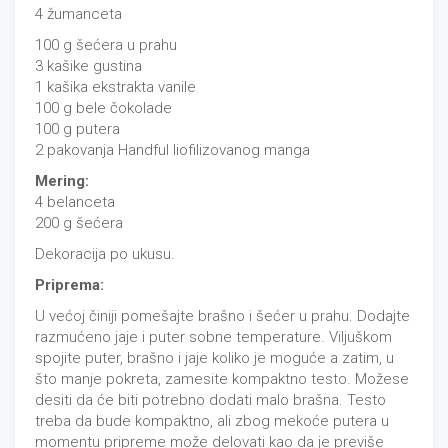
4 žumanceta
100 g šećera u prahu
3 kašike gustina
1 kašika ekstrakta vanile
100 g bele čokolade
100 g putera
2 pakovanja Handful liofilizovanog manga
Mering:
4 belanceta
200 g šećera
Dekoracija po ukusu.
Priprema:
U većoj činiji pomešajte brašno i šećer u prahu. Dodajte
razmućeno jaje i puter sobne temperature. Viljuškom
spojite puter, brašno i jaje koliko je moguće a zatim, u
što manje pokreta, zamesite kompaktno testo. Možese
desiti da će biti potrebno dodati malo brašna. Testo
treba da bude kompaktno, ali zbog mekoće putera u
momentu pripreme može delovati kao da je previše