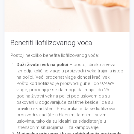
Benefiti liofilizovanog voća
Postoji nekoliko benefita liofilizovanog voća:
Duži životni vek na polici
– postoji direktna veza
izmedju količine vlage u proizvodi i veka trajanja istog
na polici. Veći procenat vlage donosi kraći vek.
Pošto kod liofilizacije proizvodi gube i do 97-98%
vlage, procenjuje se da mogu da imaju i do 25
godina životni vek na polici pod uslovom da su
pakovani u odgovarajuće zaštitne kesice i da su
pravilno skladišteni. Preporuka je da se liofilizovani
proizvodi skladište u hladnim, tamnim i suvim
uslovima, tako da su idealni za skladistenje u
iznenadnim situacijama ili za kampovanje.
Minimalna priprema i brza rehidratacija proizvoda