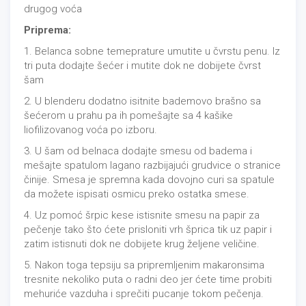
drugog voća
Priprema:
1. Belanca sobne temeprature umutite u čvrstu penu. Iz
tri puta dodajte šećer i mutite dok ne dobijete čvrst
šam
2. U blenderu dodatno isitnite bademovo brašno sa
šećerom u prahu pa ih pomešajte sa 4 kašike
liofilizovanog voća po izboru.
3. U šam od belnaca dodajte smesu od badema i
mešajte spatulom lagano razbijajući grudvice o stranice
činije. Smesa je spremna kada dovojno curi sa spatule
da možete ispisati osmicu preko ostatka smese.
4. Uz pomoć šrpic kese istisnite smesu na papir za
pečenje tako što ćete prisloniti vrh šprica tik uz papir i
zatim istisnuti dok ne dobijete krug željene veličine.
5. Nakon toga tepsiju sa pripremljenim makaronsima
tresnite nekoliko puta o radni deo jer ćete time probiti
mehuriće vazduha i sprečiti pucanje tokom pečenja.