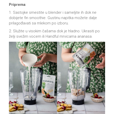
Priprema
:
1. Sastojke smestite u blender i sameljite ih dok ne
dobijete fin smoothie. Gustinu napitka možete dalje
prilagođavati sa mlekom po izboru.
2. Služite u visokim čašama dok je hladno. Ukrasiti po
želji svežim vocem ili Handful mrvicama ananasa.