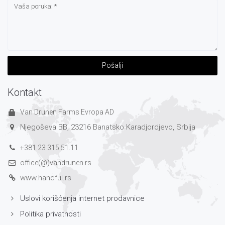
Pošalji
Kontakt
Van Drunen Farms Evropa AD
Njegoševa BB, 23216 Banatsko Karadjordjevo, Srbija
+381 23 315.51.11
office(@)vandrunen.rs
www.handful.rs
Uslovi korišćenja internet prodavnice
Politika privatnosti