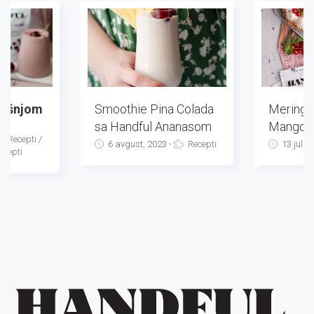
višnjom
Smoothie Pina Colada
Mering T
sa Handful Ananasom
Mango
3
-
/
Recepti
/
6 avgust, 2023
-
Recepti
13 jul, 
ecepti