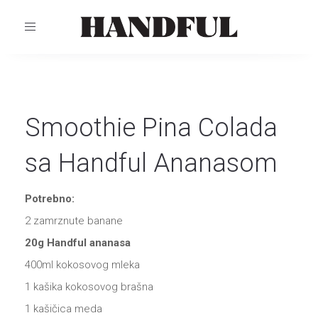
TOGGLE
NAVIGATION
Smoothie Pina Colada
sa Handful Ananasom
Potrebno:
2 zamrznute banane
20g Handful ananasa
400ml kokosovog mleka
1 kašika kokosovog brašna
1 kašičica meda