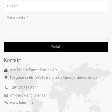
Pošalji
Kontakt
Van Drunen Farms Evropa AD
Njegoševa BB, 23216 Banatsko Karadjordjevo, Srbija
+381 23 315.51.11
office(@)vandrunen.rs
www.handful.rs