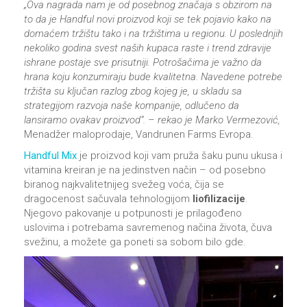
„Ova nagrada nam je od posebnog značaja s obzirom na
to da je Handful novi proizvod koji se tek pojavio kako na
domaćem tržištu tako i na tržištima u regionu. U poslednjih
nekoliko godina svest naših kupaca raste i trend zdravije
ishrane postaje sve prisutniji. Potrošačima je važno da
hrana koju konzumiraju bude kvalitetna. Navedene potrebe
tržišta su ključan razlog zbog kojeg je, u skladu sa
strategijom razvoja naše kompanije, odlučeno da
lansiramo ovakav proizvod”. – rekao je Marko Vermezović,
Menadžer maloprodaje, Vandrunen Farms Evropa.
Handful Mix
je proizvod koji vam pruža šaku punu ukusa i
vitamina kreiran je na jedinstven način – od posebno
biranog najkvalitetnijeg svežeg voća, čija se
dragocenost sačuvala tehnologijom
liofilizacije
.
Njegovo pakovanje u potpunosti je prilagođeno
uslovima i potrebama savremenog načina života, čuva
svežinu, a možete ga poneti sa sobom bilo gde.