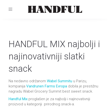
TOGGLE
NAVIGATION
HANDFUL MIX najbolji i
najinovativniji slatki
snack
Na nedavno održanom
Wabel Summitu
u Parizu,
kompanija
Vandrunen Farms Evropa
dobila je prestižnu
nagradu Wabel Grocery Summit best sweet snack.
Handful Mix
proglašen je za najbolji i najinovativniji
proizvod u kategoriji prirodnog snack-a.