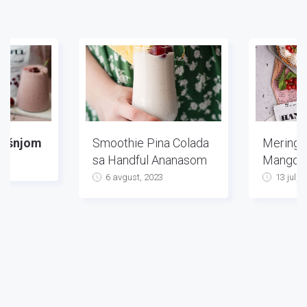
višnjom
Smoothie Pina Colada
Mering T
sa Handful Ananasom
Mango
3
6 avgust, 2023
13 jul, 