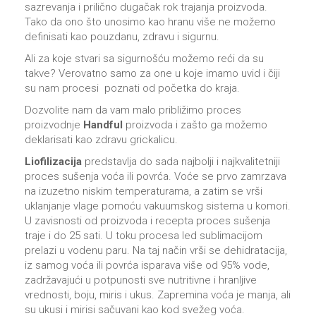
sazrevanja i prilično dugačak rok trajanja proizvoda.
Tako da ono što unosimo kao hranu više ne možemo
definisati kao pouzdanu, zdravu i sigurnu.
Ali za koje stvari sa sigurnošću možemo reći da su
takve? Verovatno samo za one u koje imamo uvid i čiji
su nam procesi poznati od početka do kraja.
Dozvolite nam da vam malo približimo proces
proizvodnje
Handful
proizvoda i zašto ga možemo
deklarisati kao zdravu grickalicu.
Liofilizacija
predstavlja do sada najbolji i najkvalitetniji
proces sušenja voća ili povrća. Voće se prvo zamrzava
na izuzetno niskim temperaturama, a zatim se vrši
uklanjanje vlage pomoću vakuumskog sistema u komori.
U zavisnosti od proizvoda i recepta proces sušenja
traje i do 25 sati. U toku procesa led sublimacijom
prelazi u vodenu paru. Na taj način vrši se dehidratacija,
iz samog voća ili povrća isparava više od 95% vode,
zadržavajući u potpunosti sve nutritivne i hranljive
vrednosti, boju, miris i ukus. Zapremina voća je manja, ali
su ukusi i mirisi sačuvani kao kod svežeg voća.