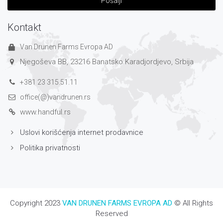
Pošalji
Kontakt
Van Drunen Farms Evropa AD
Njegoševa BB, 23216 Banatsko Karadjordjevo, Srbija
+381 23 315.51.11
office(@)vandrunen.rs
www.handful.rs
Uslovi korišćenja internet prodavnice
Politika privatnosti
Copyright 2023
VAN DRUNEN FARMS EVROPA AD
© All Rights
Reserved