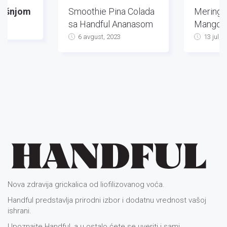
višnjom
Smoothie Pina Colada
Mering T
sa Handful Ananasom
Mango
3
6 avgust, 2023
13 jul, 
Nova zdravija grickalica od liofilizovanog voća.
Handful predstavlja prirodni izbor i dodatnu vrednost vašoj
ishrani.
Upoznajte Handful, a u ostalo ćete se uveriti i sami...