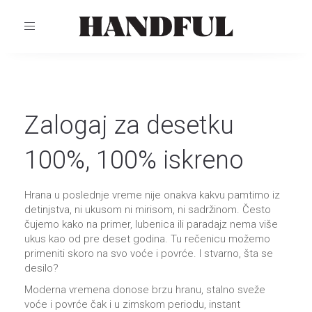
TOGGLE
NAVIGATION
Zalogaj za desetku
100%, 100% iskreno
Hrana u poslednje vreme nije onakva kakvu pamtimo iz
detinjstva, ni ukusom ni mirisom, ni sadržinom. Često
čujemo kako na primer, lubenica ili paradajz nema više
ukus kao od pre deset godina. Tu rečenicu možemo
primeniti skoro na svo voće i povrće. I stvarno, šta se
desilo?
Moderna vremena donose brzu hranu, stalno sveže
voće i povrće čak i u zimskom periodu, instant