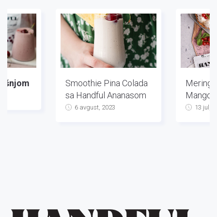
višnjom
Smoothie Pina Colada
Mering T
sa Handful Ananasom
Mango
3
6 avgust, 2023
13 jul, 