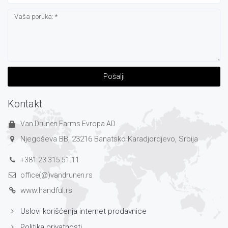
Pošalji
Kontakt
Van Drunen Farms Evropa AD
Njegoševa BB, 23216 Banatsko Karadjordjevo, Srbija
+381 23 315.51.11
office(@)vandrunen.rs
www.handful.rs
Uslovi korišćenja internet prodavnice
Politika privatnosti