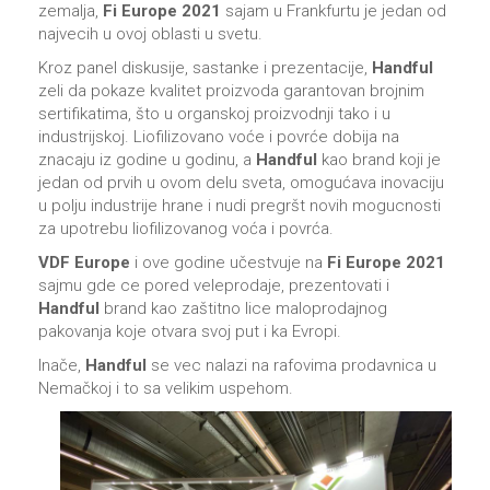
zemalja,
Fi Europe 2021
sajam u Frankfurtu je jedan od
najvecih u ovoj oblasti u svetu.
Kroz panel diskusije, sastanke i prezentacije,
Handful
zeli da pokaze kvalitet proizvoda garantovan brojnim
sertifikatima, što u organskoj proizvodnji tako i u
industrijskoj. Liofilizovano voće i povrće dobija na
znacaju iz godine u godinu, a
Handful
kao brand koji je
jedan od prvih u ovom delu sveta, omogućava inovaciju
u polju industrije hrane i nudi pregršt novih mogucnosti
za upotrebu liofilizovanog voća i povrća.
VDF Europe
i ove godine učestvuje na
Fi Europe 2021
sajmu gde ce pored veleprodaje, prezentovati i
Handful
brand kao zaštitno lice maloprodajnog
pakovanja koje otvara svoj put i ka Evropi.
Inače,
Handful
se vec nalazi na rafovima prodavnica u
Nemačkoj i to sa velikim uspehom.