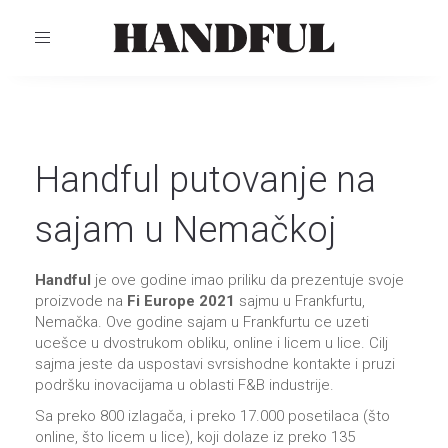
TOGGLE
NAVIGATION
Handful putovanje na
sajam u Nemačkoj
Handful
je ove godine imao priliku da prezentuje svoje
proizvode na
Fi Europe 2021
sajmu u Frankfurtu,
Nemačka. Ove godine sajam u Frankfurtu ce uzeti
ucešce u dvostrukom obliku, online i licem u lice. Cilj
sajma jeste da uspostavi svrsishodne kontakte i pruzi
podršku inovacijama u oblasti F&B industrije.
Sa preko 800 izlagača, i preko 17.000 posetilaca (što
online, što licem u lice), koji dolaze iz preko 135