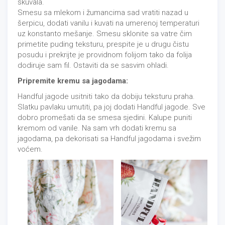
skuvala.
Smesu sa mlekom i žumancima sad vratiti nazad u
šerpicu, dodati vanilu i kuvati na umerenoj temperaturi
uz konstanto mešanje. Smesu sklonite sa vatre čim
primetite puding teksturu, prespite je u drugu čistu
posudu i prekrijte je providnom folijom tako da folija
dodiruje sam fil. Ostaviti da se sasvim ohladi.
Pripremite kremu sa jagodama:
Handful jagode usitniti tako da dobiju teksturu praha.
Slatku pavlaku umutiti, pa joj dodati Handful jagode. Sve
dobro promešati da se smesa sjedini. Kalupe puniti
kremom od vanile. Na sam vrh dodati kremu sa
jagodama, pa dekorisati sa Handful jagodama i svežim
voćem.