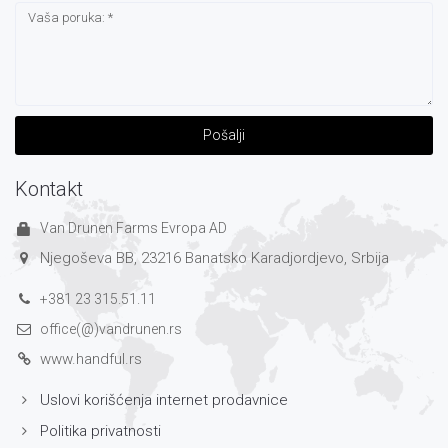
Pošalji
Kontakt
Van Drunen Farms Evropa AD
Njegoševa BB, 23216 Banatsko Karadjordjevo, Srbija
+381 23 315.51.11
office(@)vandrunen.rs
www.handful.rs
Uslovi korišćenja internet prodavnice
Politika privatnosti