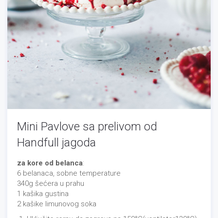
Mini Pavlove sa prelivom od
Handfull jagoda
za kore od belanca
:
6 belanaca, sobne temperature
340g šećera u prahu
1 kašika gustina
2 kašike limunovog soka