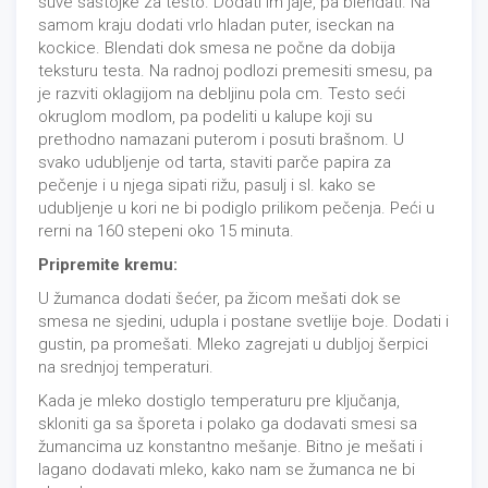
suve sastojke za testo. Dodati im jaje, pa blendati. Na
samom kraju dodati vrlo hladan puter, iseckan na
kockice. Blendati dok smesa ne počne da dobija
teksturu testa. Na radnoj podlozi premesiti smesu, pa
je razviti oklagijom na debljinu pola cm. Testo seći
okruglom modlom, pa podeliti u kalupe koji su
prethodno namazani puterom i posuti brašnom. U
svako udubljenje od tarta, staviti parče papira za
pečenje i u njega sipati rižu, pasulj i sl. kako se
udubljenje u kori ne bi podiglo prilikom pečenja. Peći u
rerni na 160 stepeni oko 15 minuta.
Pripremite kremu:
U žumanca dodati šećer, pa žicom mešati dok se
smesa ne sjedini, udupla i postane svetlije boje. Dodati i
gustin, pa promešati. Mleko zagrejati u dubljoj šerpici
na srednjoj temperaturi.
Kada je mleko dostiglo temperaturu pre ključanja,
skloniti ga sa šporeta i polako ga dodavati smesi sa
žumancima uz konstantno mešanje. Bitno je mešati i
lagano dodavati mleko, kako nam se žumanca ne bi