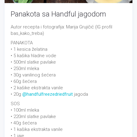
Panakota sa Handful jagodom
Autor recepta i fotografija: Marija Grujičić (IG profil
bas_kako_treba)
PANAKOTA
• 1 kesica želatina
• 5 kašika hladne vode
• 500ml slatke pavlake
• 250ml mleka
• 30g vanilinog šećera
• 60g šećera
• 2 kašike ekstrakta vanile
• 20g
@handfulfreezedriedfruit
jagoda
SOS
• 100ml mleka
• 220ml slatke pavlake
• 40g šećera
• 1 kašika ekstrakta vanile
• 1 jaje