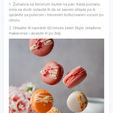
1. Žumanca sa šećerom mutite na pari. Kada postanu
vrela na dodir ostavite ih da se sasvim ohlade pa ih
sjedinite sa puterom i mlevenim liofilizovanim voćem po
izboru.
2. Ohladite fil narednih 60 minuta zatim filujte ohlađene
makaronse i ukrasite ih po želji.