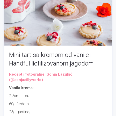
Mini tart sa kremom od vanile i
Handful liofilizovanom jagodom
Recept i fotografije: Sonja Lazukić
(@sonjasillyworld)
Vanila krema:
2 žumanca;
60g šećera;
25g gustina;