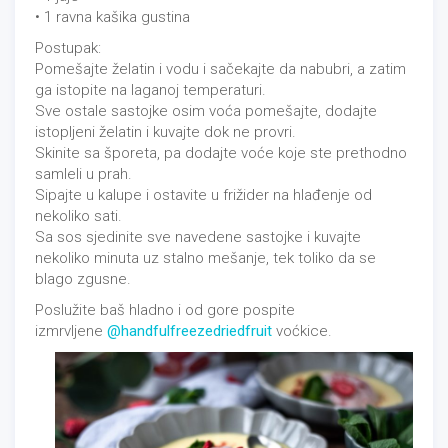
• 1 ravna kašika gustina
Postupak:
Pomešajte želatin i vodu i sačekajte da nabubri, a zatim
ga istopite na laganoj temperaturi.
Sve ostale sastojke osim voća pomešajte, dodajte
istopljeni želatin i kuvajte dok ne provri.
Skinite sa šporeta, pa dodajte voće koje ste prethodno
samleli u prah.
Sipajte u kalupe i ostavite u frižider na hlađenje od
nekoliko sati.
Sa sos sjedinite sve navedene sastojke i kuvajte
nekoliko minuta uz stalno mešanje, tek toliko da se
blago zgusne.
Poslužite baš hladno i od gore pospite
izmrvljene
@handfulfreezedriedfruit
voćkice.