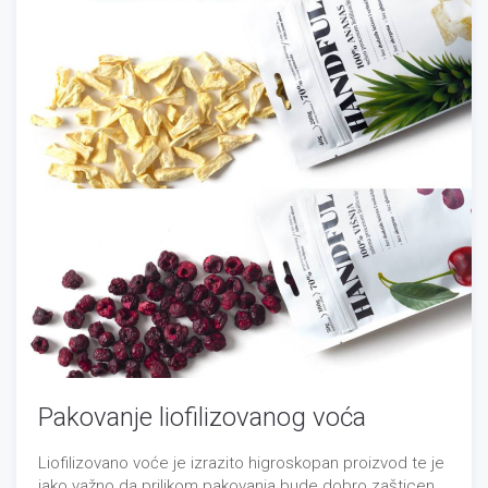
Pakovanje liofilizovanog voća
Liofilizovano voće je izrazito higroskopan proizvod te je
jako važno da prilikom pakovanja bude dobro zašticen