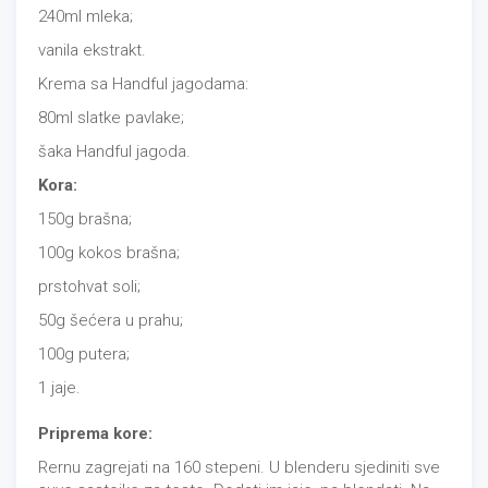
240ml mleka;
vanila ekstrakt.
Krema sa Handful jagodama:
80ml slatke pavlake;
šaka Handful jagoda.
Kora:
150g brašna;
100g kokos brašna;
prstohvat soli;
50g šećera u prahu;
100g putera;
1 jaje.
Priprema kore:
Rernu zagrejati na 160 stepeni. U blenderu sjediniti sve