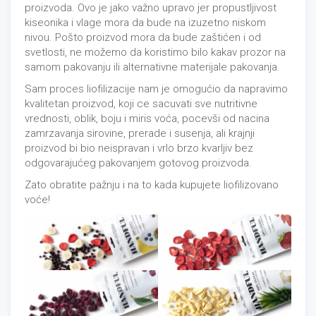
proizvoda. Ovo je jako važno upravo jer propustljivost
kiseonika i vlage mora da bude na izuzetno niskom
nivou. Pošto proizvod mora da bude zaštićen i od
svetlosti, ne možemo da koristimo bilo kakav prozor na
samom pakovanju ili alternativne materijale pakovanja.
Sam proces liofilizacije nam je omogućio da napravimo
kvalitetan proizvod, koji ce sacuvati sve nutritivne
vrednosti, oblik, boju i miris voća, pocevši od nacina
zamrzavanja sirovine, prerade i susenja, ali krajnji
proizvod bi bio neispravan i vrlo brzo kvarljiv bez
odgovarajućeg pakovanjem gotovog proizvoda.
Zato obratite pažnju i na to kada kupujete liofilizovano
voće!