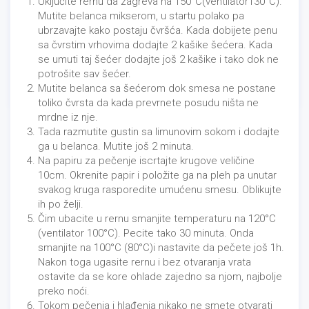
Uključite rernu da zagreva na 150°C(ventilator130°C).
Mutite belanca mikserom, u startu polako pa
ubrzavajte kako postaju čvršća. Kada dobijete penu
sa čvrstim vrhovima dodajte 2 kašike šećera. Kada
se umuti taj šećer dodajte još 2 kašike i tako dok ne
potrošite sav šećer.
01/07/2022
Mutite belanca sa šećerom dok smesa ne postane
toliko čvrsta da kada prevrnete posudu ništa ne
mrdne iz nje.
Tada razmutite gustin sa limunovim sokom i dodajte
ga u belanca. Mutite još 2 minuta.
Na papiru za pečenje iscrtajte krugove veličine
10cm. Okrenite papir i položite ga na pleh pa unutar
svakog kruga rasporedite umućenu smesu. Oblikujte
ih po želji.
Čim ubacite u rernu smanjite temperaturu na 120°C
(ventilator 100°C). Pecite tako 30 minuta. Onda
smanjite na 100°C (80°C)i nastavite da pečete još 1h.
Nakon toga ugasite rernu i bez otvaranja vrata
ostavite da se kore ohlade zajedno sa njom, najbolje
preko noći.
Tokom pečenja i hlađenja nikako ne smete otvarati