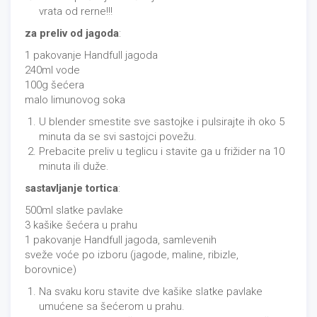
vrata od rerne!!!
za preliv od jagoda
:
1 pakovanje Handfull jagoda
240ml vode
100g šećera
malo limunovog soka
U blender smestite sve sastojke i pulsirajte ih oko 5
minuta da se svi sastojci povežu.
Prebacite preliv u teglicu i stavite ga u frižider na 10
minuta ili duže.
sastavljanje tortica
:
500ml slatke pavlake
3 kašike šećera u prahu
1 pakovanje Handfull jagoda, samlevenih
sveže voće po izboru (jagode, maline, ribizle,
borovnice)
Na svaku koru stavite dve kašike slatke pavlake
umućene sa šećerom u prahu.