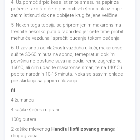
4. Uz pomoć šrpic kese istisnite smesu na papir za
pečenje tako što ćete prisloniti vrh šprica tik uz papir i
zatim istisnuti dok ne dobijete krug željene veličine.
5. Nakon toga tepsiju sa pripremljenim makaronsima
tresnite nekoliko puta o radni deo jer ćete time probiti
mehuriće vazduha i sprečiti pucanje tokom pečenja.
6. U zavisnoti od vlažnosti vazduha u kući, makaronse
sušite 30-60 minuta na sobnoj temepraturi dok im
površina ne postane suva na dodir. rernu zagrejte na
160°C, ali čim ubacite makaronse smanjite na 140°C i
pecite narednih 10-15 minuta. Neka se sasvim ohlade
pre skidanja sa papira i filovanja.
fil
4 žumanca
4 kašike šećera u prahu
100g putera
2 kašike mlevenog
Handful liofilizovanog mang
a ili
drugog voća