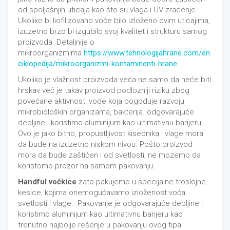
od spoljašnjih uticaja kao što su vlaga i UV zracenje.
Ukoliko bi liofilizovano voće bilo izloženo ovim uticajima,
izuzetno brzo bi izgubilo svoj kvalitet i strukturu samog
proizvoda. Detaljnije o
mikroorganizmima
https://www.tehnologijahrane.com/en
ciklopedija/mikroorganizmi-kontaminenti-hrane
Ukoliko je vlažnost proizvoda veća ne samo da neće biti
hrskav već je takav proizvod podlozniji riziku zbog
povećane aktivnosti vode koja pogoduje razvoju
mikrobioloških organizama, bakterija. odgovarajuće
debljine i koristimo aluminijum kao ultimativnu barijeru.
Ovo je jako bitno, propustljivost kiseonika i vlage mora
da bude na izuzetno niskom nivou. Pošto proizvod
mora da bude zaštićen i od svetlosti, ne mozemo da
koristomo prozor na samom pakovanju.
Handful voćkice
zato pakujemo u specijalne troslojne
kesice, kojima onemogućavamo izloženost voća
svetlosti i vlage. Pakovanje je odgovarajuće debljine i
koristimo aluminijum kao ultimativnu barijeru kao
trenutno najbolje rešenje u pakovanju ovog tipa