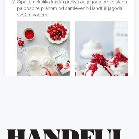
Sipajte nekoliko kašika preliva od jagoda preko šlaga
pa pospite prahom od samlevenih Handfull jagoda i
svežim voćem.