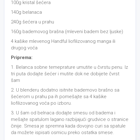
100g kristal šećera
140g belanaca
240g šećera u prahu
160g bademovog brašna (mleveni badem bez ljuske)
4 kašike mlevenog Handful liofilizovanog manga ili
drugog voća
Priprema:
1. Belanca sobne temeprature umutite u čvrstu penu. Iz
tri puta dodajte šećer i mutite dok ne dobijete čvrst
šam
2. U blenderu dodatno isitnite bademovo brašno sa
šećerom u prahu pa ih pomešajte sa 4 kašike
liofilizovanog voća po izboru.
3. U šam od belnaca dodajte smesu od badema i
mešajte spatulom lagano razbijajući grudvice o stranice
činije. Smesa je spremna kada dovojno curi sa spatule
da možete ispisati osmicu preko ostatka smese.