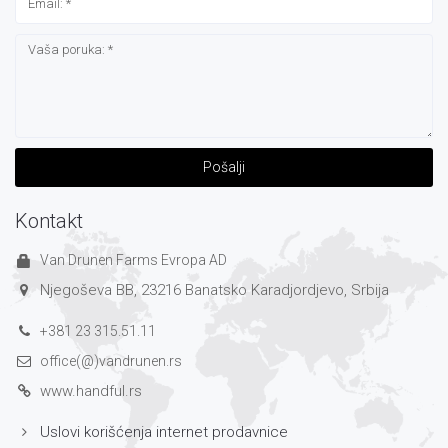
Pošalji
Kontakt
Van Drunen Farms Evropa AD
Njegoševa BB, 23216 Banatsko Karadjordjevo, Srbija
+381 23 315.51.11
office(@)vandrunen.rs
www.handful.rs
Uslovi korišćenja internet prodavnice