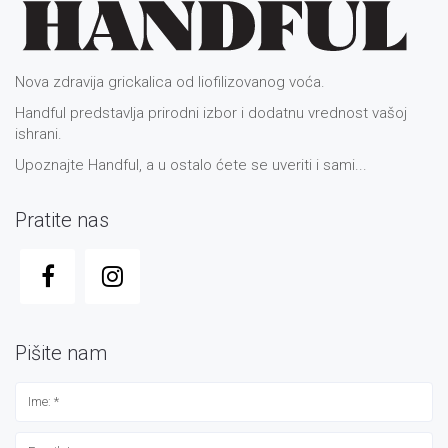
Nova zdravija grickalica od liofilizovanog voća.
Handful predstavlja prirodni izbor i dodatnu vrednost vašoj
ishrani.
Upoznajte Handful, a u ostalo ćete se uveriti i sami...
Pratite nas
Pišite nam