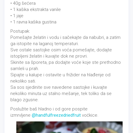
• 40g šećera
• 1 kašika ekstrakta vanile
• 1 jaje
• 1 ravna kašika gustina
Postupak:
Pomešajte želatin i vodu i sačekajte da nabubri, a zatim
ga istopite na laganoj temperaturi.
Sve ostale sastojke osim voća pomešajte, dodajte
istopljeni želatin i kuvajte dok ne provri.
Skinite sa šporeta, pa dodajte voće koje ste prethodno
samleli u prah.
Sipajte u kalupe i ostavite u frižider na hlađenje od
nekoliko sati.
Sa sos sjedinite sve navedene sastojke i kuvajte
nekoliko minuta uz stalno mešanje, tek toliko da se
blago zgusne.
Poslužite baš hladno i od gore pospite
izmrvljene
@handfulfreezedriedfruit
voćkice.