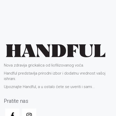
Nova zdravija grickalica od liofilizovanog voća.
Handful predstavlja prirodni izbor i dodatnu vrednost vašoj
ishrani.
Upoznajte Handful, a u ostalo ćete se uveriti i sami...
Pratite nas
Recepti
/
Recepti
/
Recepti
/
Recepti
-
11/18/2020