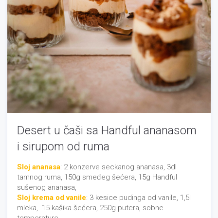
Desert u čaši sa Handful ananasom
i sirupom od ruma
Sloj ananasa
: 2 konzerve seckanog ananasa, 3dl
tamnog ruma, 150g smeđeg šećera, 15g Handful
sušenog ananasa,
Sloj krema od vanile
: 3 kesice pudinga od vanile, 1,5l
mleka, 15 kašika šećera, 250g putera, sobne
temperature,