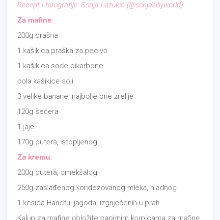
Recept i fotografije: Sonja Lazukic (@sonjasillyworld)
Za mafine
:
200g brašna
1 kašikica praška za pecivo
1 kašikica sode bikarbone
pola kašikice soli
3 velike banane, najbolje one zrelije
120g šećera
1 jaje
170g putera, istopljenog
Za kremu:
200g putera, omekšalog
250g zaslađenog kondezovanog mleka, hladnog
1 kesica Handful jagoda, izgnječenih u prah
Kalup za mafine obložite papirnim korpicama za mafine.