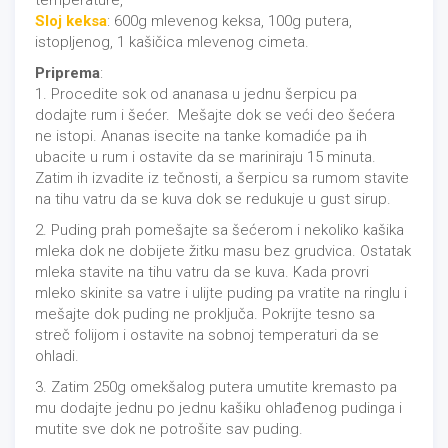
Sloj keksa
: 600g mlevenog keksa, 100g putera,
istopljenog, 1 kašičica mlevenog cimeta.
Priprema
:
1. Procedite sok od ananasa u jednu šerpicu pa
dodajte rum i šećer. Mešajte dok se veći deo šećera
ne istopi. Ananas isecite na tanke komadiće pa ih
ubacite u rum i ostavite da se mariniraju 15 minuta.
Zatim ih izvadite iz tečnosti, a šerpicu sa rumom stavite
na tihu vatru da se kuva dok se redukuje u gust sirup.
2. Puding prah pomešajte sa šećerom i nekoliko kašika
mleka dok ne dobijete žitku masu bez grudvica. Ostatak
mleka stavite na tihu vatru da se kuva. Kada provri
mleko skinite sa vatre i ulijte puding pa vratite na ringlu i
mešajte dok puding ne proključa. Pokrijte tesno sa
streč folijom i ostavite na sobnoj temperaturi da se
ohladi.
3. Zatim 250g omekšalog putera umutite kremasto pa
mu dodajte jednu po jednu kašiku ohlađenog pudinga i
mutite sve dok ne potrošite sav puding.