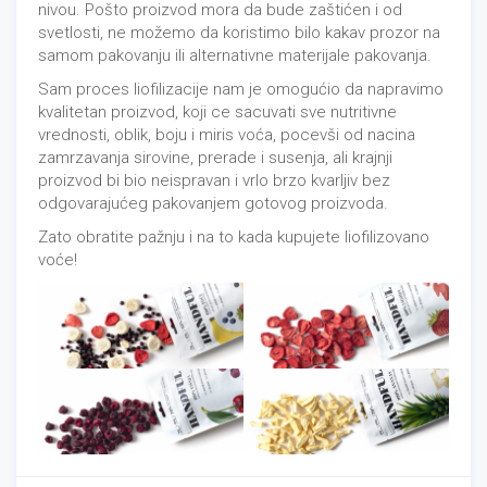
nivou. Pošto proizvod mora da bude zaštićen i od
svetlosti, ne možemo da koristimo bilo kakav prozor na
samom pakovanju ili alternativne materijale pakovanja.
Sam proces liofilizacije nam je omogućio da napravimo
kvalitetan proizvod, koji ce sacuvati sve nutritivne
vrednosti, oblik, boju i miris voća, pocevši od nacina
zamrzavanja sirovine, prerade i susenja, ali krajnji
proizvod bi bio neispravan i vrlo brzo kvarljiv bez
odgovarajućeg pakovanjem gotovog proizvoda.
Zato obratite pažnju i na to kada kupujete liofilizovano
voće!