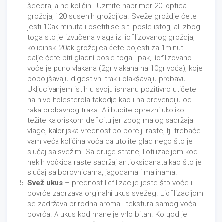
šecera, a ne količini. Uzmite naprimer 20 loptica
groždja, i 20 susenih groždjica. Sveže groždje ćete
jesti 10ak minuta i osetiti se siti posle istog, ali zbog
toga sto je izvučena vlaga iz liofilizovanog groždja,
kolicinski 20ak groždjica ćete pojesti za 1minut i
dalje ćete biti gladni posle toga. Ipak, liofilizovano
voće je puno vlakana (2gr vlakana na 10gr voća), koje
poboljšavaju digestivni trak i olakšavaju probavu.
Ukljucivanjem istih u svoju ishranu pozitivno utičete
na nivo holesterola takodje kao i na prevenciju od
raka probavnog traka. Ali budite oprezni ukoliko
težite kaloriskom deficitu jer zbog malog sadržaja
vlage, kalorijska vrednost po porciji raste, tj. trebaće
vam veća količina voća da utolite glad nego što je
slučaj sa svežim. Sa druge strane, liofilizacijom kod
nekih voćkica raste sadržaj antioksidanata kao što je
slučaj sa borovnicama, jagodama i malinama.
Svež ukus
– prednost liofilizacije jeste što voće i
povrće zadrzava orginalni ukus svežeg. Liofilizacijom
se zadržava prirodna aroma i tekstura samog voća i
povrća. A ukus kod hrane je vrlo bitan. Ko god je