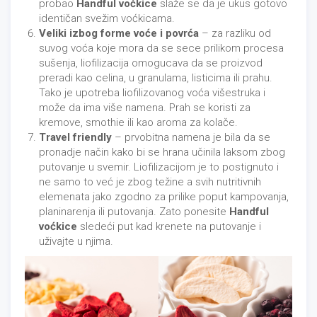
probao
Handful voćkice
slaže se da je ukus gotovo
identičan svežim voćkicama.
Veliki izbog forme voće i povrća
– za razliku od
suvog voća koje mora da se sece prilikom procesa
sušenja, liofilizacija omogucava da se proizvod
preradi kao celina, u granulama, listicima ili prahu.
Tako je upotreba liofilizovanog voća višestruka i
može da ima više namena. Prah se koristi za
kremove, smothie ili kao aroma za kolače.
Travel friendly
– prvobitna namena je bila da se
pronadje način kako bi se hrana učinila laksom zbog
putovanje u svemir. Liofilizacijom je to postignuto i
ne samo to već je zbog težine a svih nutritivnih
elemenata jako zgodno za prilike poput kampovanja,
planinarenja ili putovanja. Zato ponesite
Handful
voćkice
sledeći put kad krenete na putovanje i
uživajte u njima.