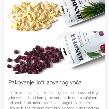
Pakovanje liofilizovanog voća
Liofilizovano voće je izrazito higroskopan proizvod te je
jako važno da prilikom pakovanja bude dobro zašticen
od spoljašnjih uticaja kao što su vlaga i UV zracenje.
Ukoliko bi liofilizovano voće bilo izloženo ovim uticajima,