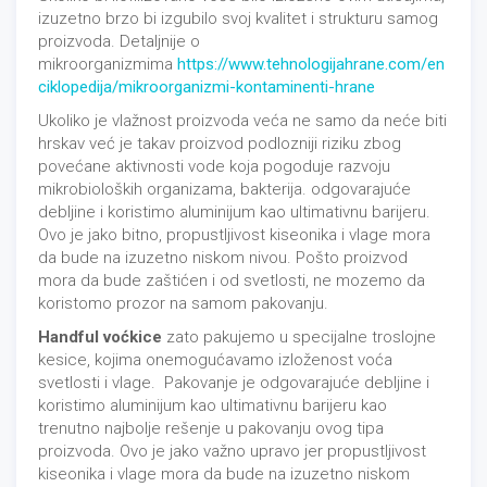
izuzetno brzo bi izgubilo svoj kvalitet i strukturu samog
proizvoda. Detaljnije o
mikroorganizmima
https://www.tehnologijahrane.com/en
ciklopedija/mikroorganizmi-kontaminenti-hrane
Ukoliko je vlažnost proizvoda veća ne samo da neće biti
hrskav već je takav proizvod podlozniji riziku zbog
povećane aktivnosti vode koja pogoduje razvoju
mikrobioloških organizama, bakterija. odgovarajuće
debljine i koristimo aluminijum kao ultimativnu barijeru.
Ovo je jako bitno, propustljivost kiseonika i vlage mora
da bude na izuzetno niskom nivou. Pošto proizvod
mora da bude zaštićen i od svetlosti, ne mozemo da
koristomo prozor na samom pakovanju.
Handful voćkice
zato pakujemo u specijalne troslojne
kesice, kojima onemogućavamo izloženost voća
svetlosti i vlage. Pakovanje je odgovarajuće debljine i
koristimo aluminijum kao ultimativnu barijeru kao
trenutno najbolje rešenje u pakovanju ovog tipa
proizvoda. Ovo je jako važno upravo jer propustljivost
kiseonika i vlage mora da bude na izuzetno niskom