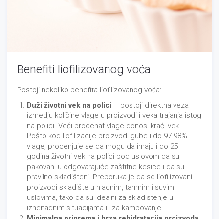
Benefiti liofilizovanog voća
Postoji nekoliko benefita liofilizovanog voća:
Duži životni vek na polici
– postoji direktna veza
izmedju količine vlage u proizvodi i veka trajanja istog
na polici. Veći procenat vlage donosi kraći vek.
Pošto kod liofilizacije proizvodi gube i do 97-98%
vlage, procenjuje se da mogu da imaju i do 25
godina životni vek na polici pod uslovom da su
pakovani u odgovarajuće zaštitne kesice i da su
pravilno skladišteni. Preporuka je da se liofilizovani
proizvodi skladište u hladnim, tamnim i suvim
uslovima, tako da su idealni za skladistenje u
iznenadnim situacijama ili za kampovanje.
Minimalna priprema i brza rehidratacija proizvoda