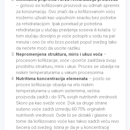
– gotovo svi liofilizovani proizvodi su odmah spremni
za konzumaciju. Ovo znači da u liofilizovanom voću
možemo uživati kao usputnom snacku bez potrebe
za rehidratacijom. Ipak ponekad je potrebna
rehidratacija u slučaju pravljenja soseva ili kolača. U
tom slučaju dovoljno je voće potopiti u vodu na par
minuta i ono će vrlo brzo postati poput svežeg tako
da nećete moći da uocite razliku.
Nepromenjena struktura, miris i ukus voća
–
procesom liofilizacije, voće i povrće zadržava svoju
prvobitnu strukturu, miris i ukus. Proces se obavlja na
niskim temperaturama u vakum procesorima.
Nutritivna koncentracija elemenata
– posto se
proces liofilizacije obavlja na vrlo niskim
temperaturama u vakum sistemima, većina
proizvoda zadrži i do 97% svojih nutritivnih vrednosti.
Skoro pa kao sveže voće. Dok sa druge strane
sušeno voće zadrži izmedju 60-75% orginalnih
nutritivnih vrednosti. Ovde bi se dotakli i glasine o
tome da liofilizovano voće kao takvo sadrži veću nivo
šecera od svežeg. Istina je da je u koncentraciji