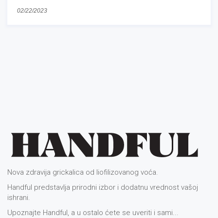
02/22/2023
Nova zdravija grickalica od liofilizovanog voća.
Handful predstavlja prirodni izbor i dodatnu vrednost vašoj
ishrani.
Upoznajte Handful, a u ostalo ćete se uveriti i sami...